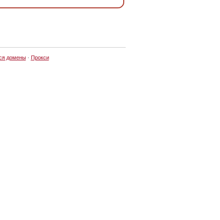
ся домены
·
Прокси