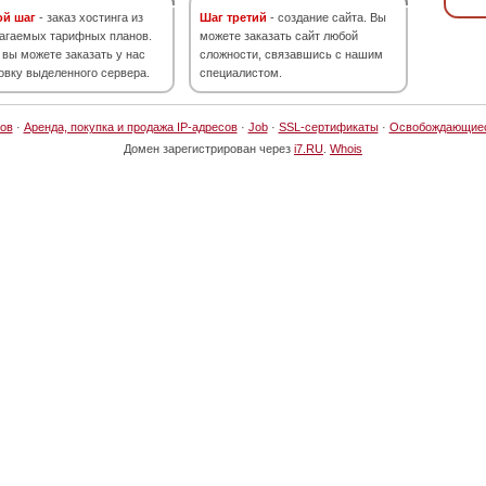
ой шаг
- заказ хостинга из
Шаг третий
- создание сайта. Вы
агаемых тарифных планов.
можете заказать сайт любой
 вы можете заказать у нас
сложности, связавшись с нашим
овку выделенного сервера.
специалистом.
ов
·
Аренда, покупка и продажа IP-адресов
·
Job
·
SSL-сертификаты
·
Освобождающие
Домен зарегистрирован через
i7.RU
.
Whois