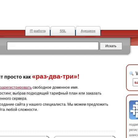
IT-работа
SSL
Аукцион
W
«раз-два-три»!
т просто как
зарегистрировать
свободное доменное имя.
остинг, выбрав подходящий тарифный план или заказать
енного сервера.
оздание сайта у нашего специалиста. Мы можем предложить
йта любой сложности.
пода
регис
шанс