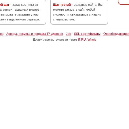
ой шаг
- заказ хостинга из
Шаг третий
- создание сайта. Вы
агаемых тарифных планов.
можете заказать сайт любой
 вы можете заказать у нас
сложности, связавшись с нашим
овку выделенного сервера.
специалистом.
ов
·
Аренда, покупка и продажа IP-адресов
·
Job
·
SSL-сертификаты
·
Освобождающие
Домен зарегистрирован через
i7.RU
.
Whois