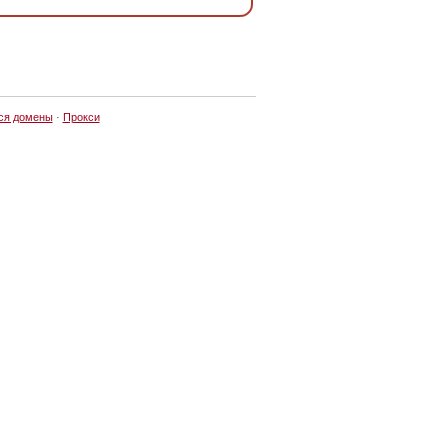
ся домены
·
Прокси