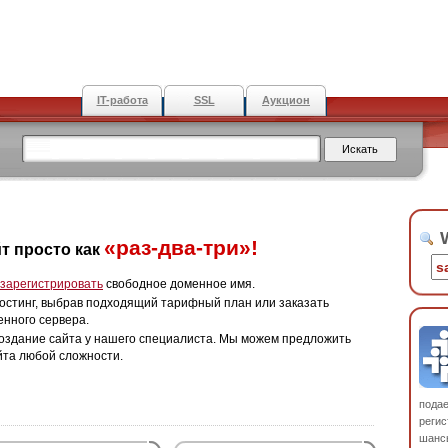
IT-работа
SSL
Аукцион
W
«раз-два-три»!
т просто как
зарегистрировать
свободное доменное имя.
остинг, выбрав подходящий тарифный план или заказать
енного сервера.
оздание сайта у нашего специалиста. Мы можем предложить
йта любой сложности.
пода
регис
шанс