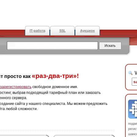
IT-работа
SSL
Аукцион
W
«раз-два-три»!
т просто как
зарегистрировать
свободное доменное имя.
остинг, выбрав подходящий тарифный план или заказать
енного сервера.
оздание сайта у нашего специалиста. Мы можем предложить
йта любой сложности.
пода
регис
шанс