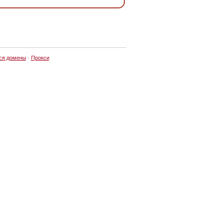
ся домены
·
Прокси