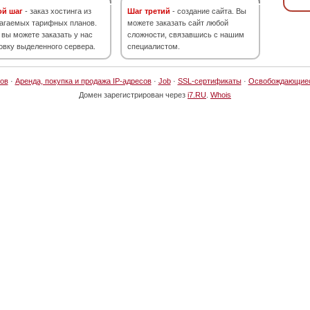
ой шаг
- заказ хостинга из
Шаг третий
- создание сайта. Вы
агаемых тарифных планов.
можете заказать сайт любой
 вы можете заказать у нас
сложности, связавшись с нашим
овку выделенного сервера.
специалистом.
ов
·
Аренда, покупка и продажа IP-адресов
·
Job
·
SSL-сертификаты
·
Освобождающие
Домен зарегистрирован через
i7.RU
.
Whois