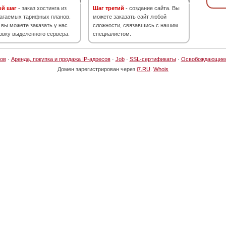
ой шаг
- заказ хостинга из
Шаг третий
- создание сайта. Вы
агаемых тарифных планов.
можете заказать сайт любой
 вы можете заказать у нас
сложности, связавшись с нашим
овку выделенного сервера.
специалистом.
ов
·
Аренда, покупка и продажа IP-адресов
·
Job
·
SSL-сертификаты
·
Освобождающие
Домен зарегистрирован через
i7.RU
.
Whois