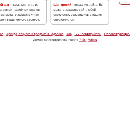
ой шаг
- заказ хостинга из
Шаг третий
- создание сайта. Вы
агаемых тарифных планов.
можете заказать сайт любой
 вы можете заказать у нас
сложности, связавшись с нашим
овку выделенного сервера.
специалистом.
ов
·
Аренда, покупка и продажа IP-адресов
·
Job
·
SSL-сертификаты
·
Освобождающие
Домен зарегистрирован через
i7.RU
.
Whois