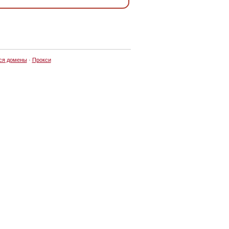
ся домены
·
Прокси